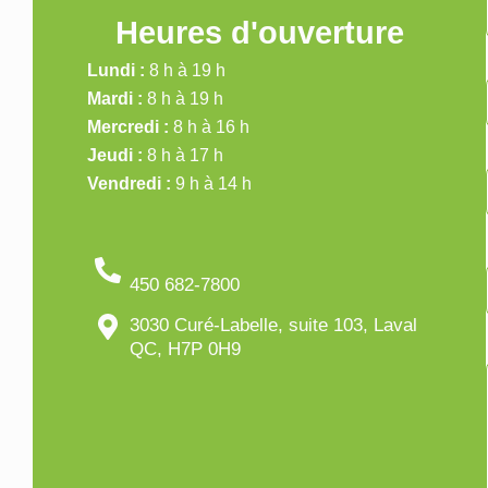
Heures d'ouverture
Lundi :
8 h à 19 h
Mardi :
8 h à 19 h
Mercredi :
8 h à 16 h
Jeudi :
8 h à 17 h
Vendredi :
9 h à 14 h
450 682-7800
3030 Curé-Labelle, suite 103, Laval
QC, H7P 0H9