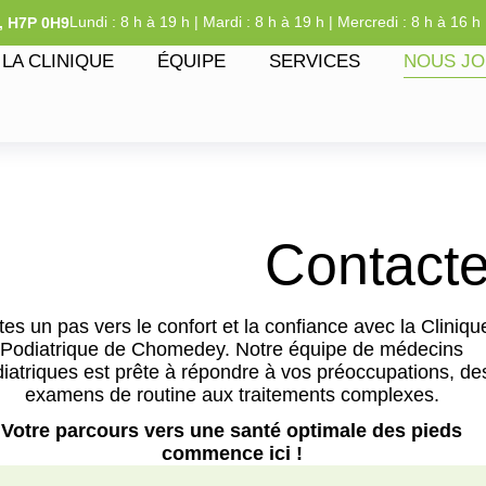
Lundi : 8 h à 19 h | Mardi : 8 h à 19 h | Mercredi : 8 h à 16 h 
C, H7P 0H9
LA CLINIQUE
ÉQUIPE
SERVICES
NOUS JO
Contact
tes un pas vers le confort et la confiance avec la Cliniqu
Podiatrique de Chomedey. Notre équipe de médecins
iatriques est prête à répondre à vos préoccupations, de
examens de routine aux traitements complexes.
Votre parcours vers une santé optimale des pieds
commence ici !