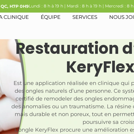
Lundi : 8 h à 19 h | Mardi : 8 h à 19 h | Mercredi : 8 h
l QC, H7P 0H9
A CLINIQUE
ÉQUIPE
SERVICES
NOUS JO
Restauration 
KeryFle
Est une application réalisée en clinique qui
des ongles naturels d’une personne. Ce sys
certifié de remodeler des ongles endommag
des anomalies ou un traumatisme. La résine 
mais durable et non poreux, tout en permetta
poursuivre sa crois
L’ongle KeryFlex procure une amélioration 