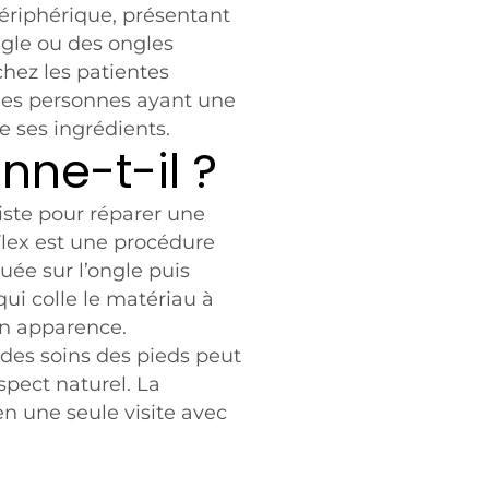
périphérique, présentant
ngle ou des ongles
chez les patientes
z les personnes ayant une
e ses ingrédients.
ne-t-il ?
iste pour réparer une
yFlex est une procédure
uée sur l’ongle puis
qui colle le matériau à
on apparence.
l des soins des pieds peut
aspect naturel. La
en une seule visite avec