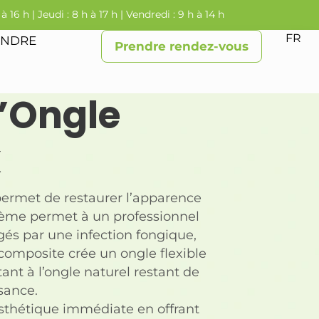
 à 16 h | Jeudi : 8 h à 17 h | Vendredi : 9 h à 14 h
FR
INDRE
Prendre rendez-vous
d’Ongle
x
 permet de restaurer l’apparence
tème permet à un professionnel
és par une infection fongique,
composite crée un ongle flexible
nt à l’ongle naturel restant de
sance.
esthétique immédiate en offrant