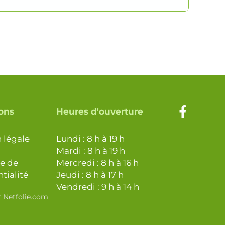
ons
Heures d'ouverture
 légale
Lundi : 8 h à 19 h
Mardi : 8 h à 19 h
ue de
Mercredi : 8 h à 16 h
tialité
Jeudi : 8 h à 17 h
Vendredi : 9 h à 14 h
r Netfolie.com