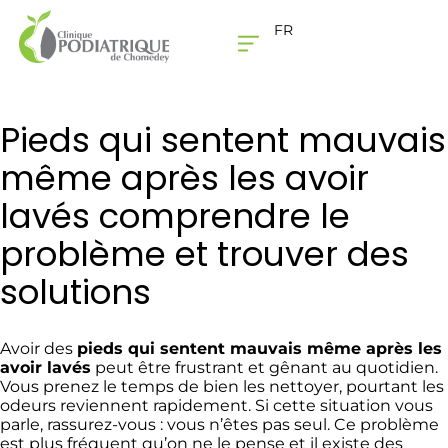
FR
LA CLINIQUE
NOUS JOINDRE
Pieds qui sentent mauvais
même après les avoir
lavés comprendre le
problème et trouver des
solutions
Avoir des
pieds qui sentent mauvais même après les
avoir lavés
peut être frustrant et gênant au quotidien.
Vous prenez le temps de bien les nettoyer, pourtant les
odeurs reviennent rapidement. Si cette situation vous
parle, rassurez-vous : vous n’êtes pas seul. Ce problème
est plus fréquent qu’on ne le pense et il existe des