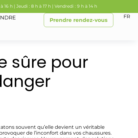
 à 16 h | Jeudi : 8 h à 17 h | Vendredi : 9 h à 14 h
FR
INDRE
Prendre rendez-vous
e sûre pour
danger
tatons souvent qu’elle devient un véritable
 provoquer de l’inconfort dans vos chaussures.