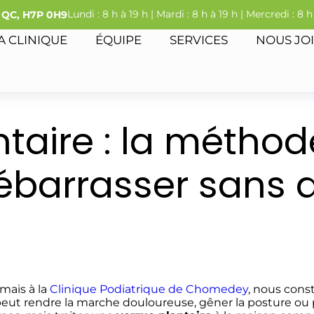
Lundi : 8 h à 19 h | Mardi : 8 h à 19 h | Mercredi : 8 h
l QC, H7P 0H9
A CLINIQUE
ÉQUIPE
SERVICES
NOUS JO
ntaire : la méthod
débarrasser sans 
 mais à la
Clinique Podiatrique de Chomedey
, nous cons
e peut rendre la marche douloureuse, gêner la posture ou