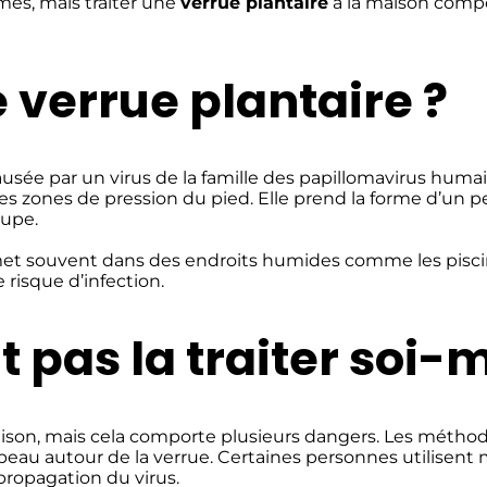
es, mais traiter une
verrue plantaire
à la maison compo
 verrue plantaire ?
ausée par un virus de la famille des papillomavirus huma
es zones de pression du pied. Elle prend la forme d’un p
oupe.
smet souvent dans des endroits humides comme les piscin
risque d’infection.
ut pas la traiter soi
aison, mais cela comporte plusieurs dangers. Les méthod
la peau autour de la verrue. Certaines personnes utilis
 propagation du virus.